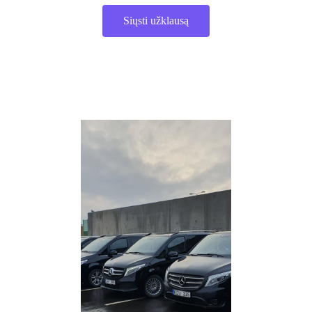
Siųsti užklausą