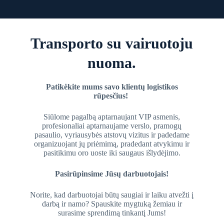
Transporto su vairuotoju
nuoma.
Patikėkite mums savo klientų logistikos
rūpesčius!
Siūlome pagalbą aptarnaujant VIP asmenis,
profesionaliai aptarnaujame verslo, pramogų
pasaulio, vyriausybės atstovų vizitus ir padedame
organizuojant jų priėmimą, pradedant atvykimu ir
pasitikimu oro uoste iki saugaus išlydėjimo.
Pasirūpinsime Jūsų darbuotojais!
Norite, kad darbuotojai būtų saugiai ir laiku atvežti į
darbą ir namo? Spauskite mygtuką žemiau ir
surasime sprendimą tinkantį Jums!