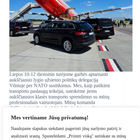
Liepos 10-12 dienomis turėjome garbės aptarnauti
aukščiausio lygio užsienio politikų delegaciją
Vilniuje per NATO susitikimus. Mes, kaip patikimi
transporto paslaugų teikėjai, suteikėme jiems
aukščiausios klasės transporto sprendimus su mūsų
profesionaliais vairuotojais. Mūsų komanda
didžiuojasi galimybe būti dalimi tokių svarbių
įvykių…
Mes vertiname Jūsų privatumą!
Tomas
August 18, 2023
Naudojame slapukus siekdami pagerinti jūsų naršymo patirtį ir
analizuoti srautą. Spustelėdami „Priimti viską“ sutinkate su mūsų