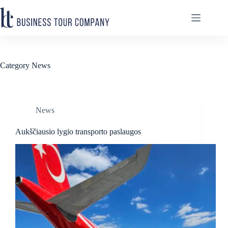
Skip
to
content
Category
News
News
Aukščiausio lygio transporto paslaugos